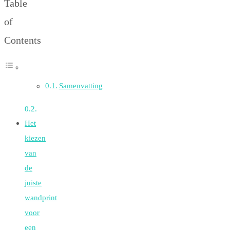
Table
of
Contents
Samenvatting
Het
kiezen
van
de
juiste
wandprint
voor
een