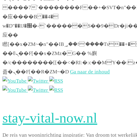
����7`��������F��+�SVT�n"��I
�应����B ��4�
w�D"��IJ�׭�-`������S��9�Dr�ji��EJ߅��gJ�
应��
矁[��x�ZM~�n"��IB؃��!'����Тѕ��+��(m��IK�ʭ�/|
��ϐܢ��F[��x�ZMz�G�� %嬩
�/c��������[[��<�RI:�:c��MΎ��:z
졾�ܢ��F[��R�ZM~�D
Ga naar de inhoud
stay-vital-now.nl
De reis van wooninrichting inspiratie: Van droom tot werkelij