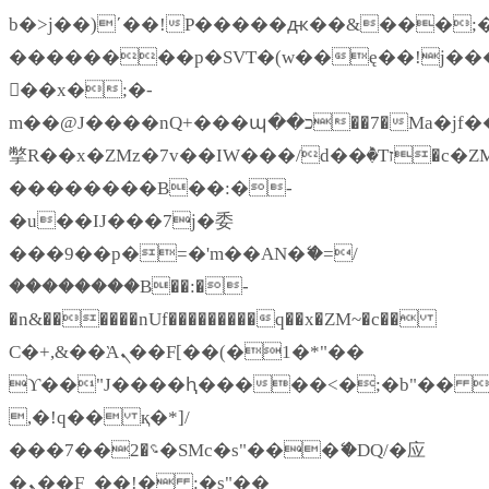
b�>j��)΄��!P�����ԫ��&���;�"k�
��������p�SVT�(w��ę��!j��
��x�;�-
m��@J����nQ+���պ��כ��7�Ma�jf��J��ͱ4j���Ѳ�
撆R��x�ZMz�7v��IW���/d��ٞ�Тז�c�ZM~�ji�� ߒ��sQz�����Ԡ��DW��3�De�n"��M�+/
��������B��:�-
�u��IJ���7j�委
���9��p�=�'m��AN�ޭ�=/
��������B��:�-
�n&������nUf���������q��x�ZM~�
c��
Ϲ�+,&��Ὰܢ��F[��(�1�*"��
ϒ��"J����ԧ�����<�;�b"�� ���"j
,�!q�� қ�*]/
���؝�2��7�SMc�s"���ޭ�DQ/�应
�ܢ��F_��!� :�s"��