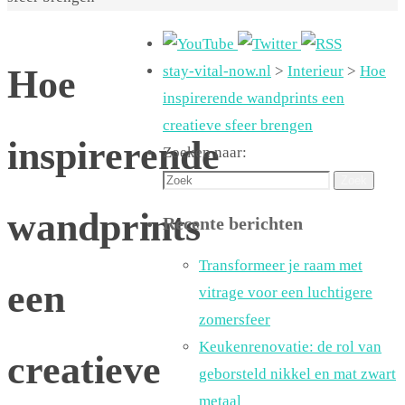
Hoe
stay-vital-now.nl
>
Interieur
>
Hoe
inspirerende wandprints een
creatieve sfeer brengen
inspirerende
Zoeken naar:
Zoek
wandprints
Recente berichten
Transformeer je raam met
een
vitrage voor een luchtigere
zomersfeer
Keukenrenovatie: de rol van
creatieve
geborsteld nikkel en mat zwart
metaal