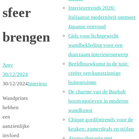
sfeer
Interieurtrends 2026:
Italiaanse moderniteit ontmoet
Japanse eenvoud
brengen
Gids voor lichtgewicht
wandbekleding voor een
duurzaam interieurontwerp
Beeldhouwkunst in de tuin:
Amy
creëer een kunstzinnige
30/12/2024
buitenruimte
30/12/2024
Interieur
De charme van de Baobab
Wandprints
boom motieven in moderne
hebben
wandkunst
een
Chique gordijntrends voor de
aanzienlijke
keuken: zomerdeals en stijlen
invloed
Aroma-therapie met