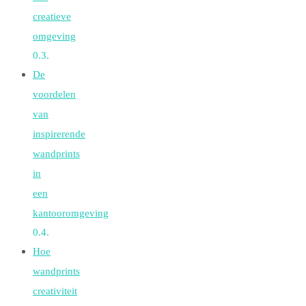
creatieve
omgeving
De
voordelen
van
inspirerende
wandprints
in
een
kantooromgeving
Hoe
wandprints
creativiteit