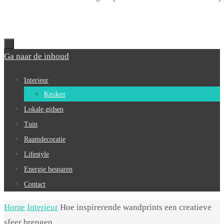
Ga naar de inhoud
Interieur
Keuken
Lokale gidsen
Tuin
Raamdecoratie
Lifestyle
Energie besparen
Contact
Home
Interieur
Hoe inspirerende wandprints een creatieve
sfeer brengen