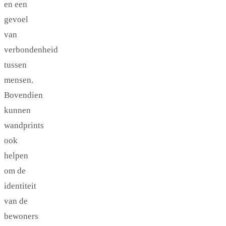
en een
gevoel
van
verbondenheid
tussen
mensen.
Bovendien
kunnen
wandprints
ook
helpen
om de
identiteit
van de
bewoners