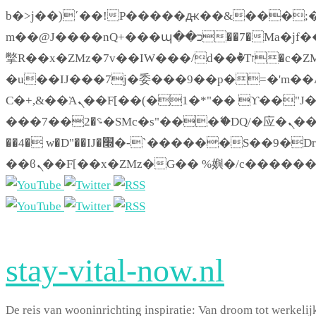
b�>j��)΄��!P�����ԫ��&���;�"k��B�޶�}��������p�SVT�(w��ę��!j�
m��@J����nQ+���պ��כ��7�Ma�jf��J��ͱ4j���Ѳ�
撆R��x�ZMz�7v��IW���/d��ٞ�Тז�c�ZM~�ji�� ߒ��sQz�����Ԡ��DW��3�De�n"��M�+/��������B��:�-
�u��IJ���7j�委���9��p�=�'m��AN�ޭ
Ϲ�+,&��Ὰܢ��F[��(�1�*"�� ϒ��"J����ԧ�����<�;�b"�� ���"j�����ܢ��F[��x� ,�!q�� қ�*]/
���؝�2��7�SMc�s"���ޭ�DQ/�应�ܢ��F_��!� :�s"�� ����7`��������F��+�SVT�n"��IJ����nQ/�应����B
��4� w�D"��IJ�׭�-`������S��9�Dr�ji��EJ߅��gJ�应��矁[��x�ZM~�n"��IB؃��!'����Тѕ��+��(m��IK�ʭ�/|
stay-vital-now.nl
De reis van wooninrichting inspiratie: Van droom tot werkelij