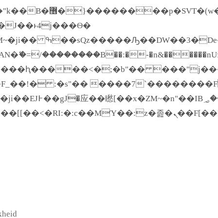
����� ��x�;�-
�=/��������B��:�-�n&������nUf���
��ϐܢ��F[��x�ZMz�G�� %嬩�/c��������
kheid