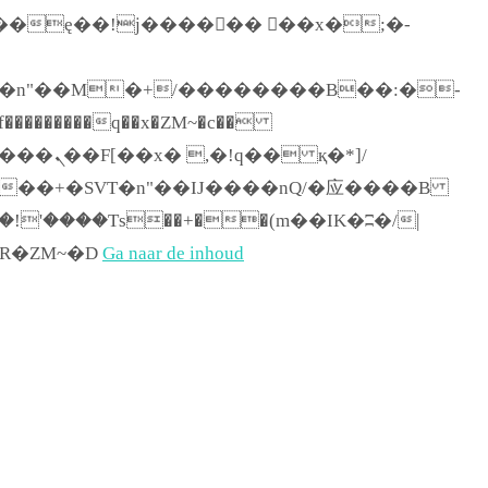
������q��x�ZM~�
c��
[[��<�RI:�:c��MΎ��:z�졾�ܢ��F[��R�ZM~�D
Ga naar de inhoud