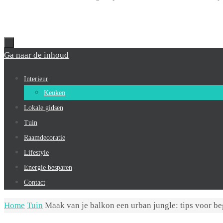
Ga naar de inhoud
Interieur
Keuken
Lokale gidsen
Tuin
Raamdecoratie
Lifestyle
Energie besparen
Contact
Home
Tuin
Maak van je balkon een urban jungle: tips voor be