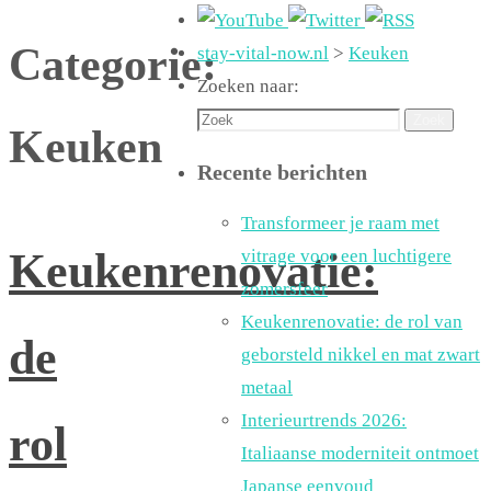
Categorie:
stay-vital-now.nl
>
Keuken
Zoeken naar:
Zoek
Keuken
Recente berichten
Transformeer je raam met
Keukenrenovatie:
vitrage voor een luchtigere
zomersfeer
Keukenrenovatie: de rol van
de
geborsteld nikkel en mat zwart
metaal
Interieurtrends 2026:
rol
Italiaanse moderniteit ontmoet
Japanse eenvoud