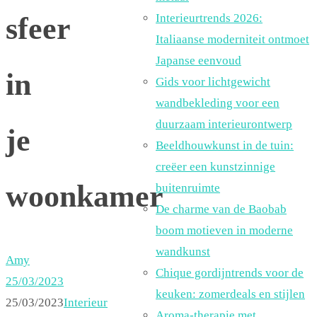
sfeer
Interieurtrends 2026:
Italiaanse moderniteit ontmoet
Japanse eenvoud
in
Gids voor lichtgewicht
wandbekleding voor een
duurzaam interieurontwerp
je
Beeldhouwkunst in de tuin:
creëer een kunstzinnige
woonkamer
buitenruimte
De charme van de Baobab
boom motieven in moderne
wandkunst
Amy
Chique gordijntrends voor de
25/03/2023
keuken: zomerdeals en stijlen
25/03/2023
Interieur
Aroma-therapie met