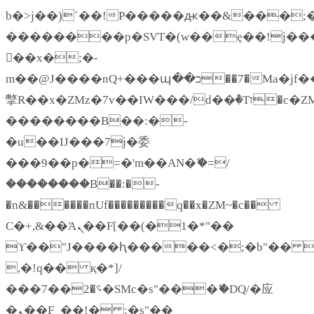
b�>j��)΄��!P�����ԫ��&���;�"k�
��������p�SVT�(w��ę��!j��
��x�;�-
m��@J����nQ+���պ��כ��7�Ma�jf��J��ͱ4j���Ѳ�
撆R��x�ZMz�7v��IW���/d��ٞ�Тז�c�ZM~�ji�� ߒ��sQz�����Ԡ��DW��3�De�n"��M�+/
��������B��:�-
�u��IJ���7j�委
���9��p�=�'m��AN�ޭ�=/
��������B��:�-
�n&������nUf���������q��x�ZM~�
c��
Ϲ�+,&��Ὰܢ��F[��(�1�*"��
ϒ��"J����ԧ�����<�;�b"�� ���"j
,�!q�� қ�*]/
���؝�2��7�SMc�s"���ޭ�DQ/�应
�ܢ��F_��!� :�s"��