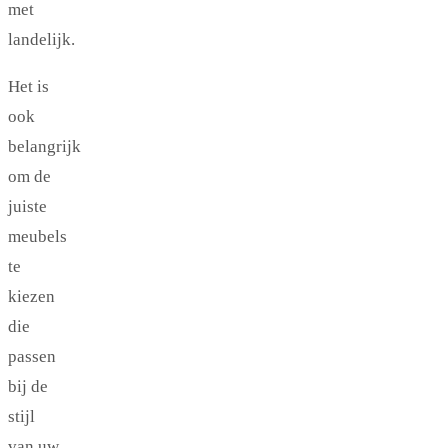
met
landelijk.
Het is
ook
belangrijk
om de
juiste
meubels
te
kiezen
die
passen
bij de
stijl
van uw