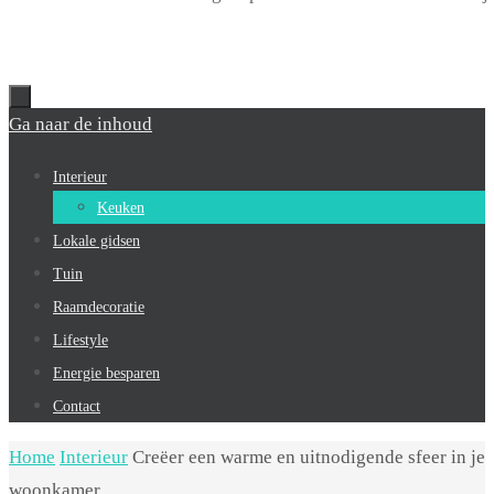
Ga naar de inhoud
Interieur
Keuken
Lokale gidsen
Tuin
Raamdecoratie
Lifestyle
Energie besparen
Contact
Home
Interieur
Creëer een warme en uitnodigende sfeer in je
woonkamer