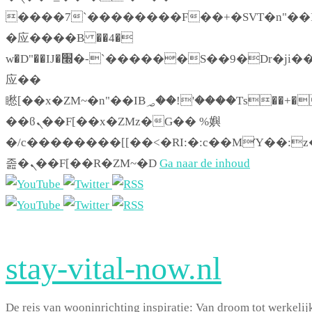
����7`��������F��+�SVT�n"��I
�应����B ��4�
w�D"��IJ�׭�-`������S��9�Dr�ji��EJ߅��gJ�
应��
矁[��x�ZM~�n"��IB؃��!'����Тѕ��+��(m��IK�ʭ�/|
��ϐܢ��F[��x�ZMz�G�� %嬩
�/c��������[[��<�RI:�:c��MΎ��:z
졾�ܢ��F[��R�ZM~�D
Ga naar de inhoud
stay-vital-now.nl
De reis van wooninrichting inspiratie: Van droom tot werkelij