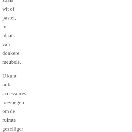
zoals
wit of
pastel,
in
plaats
van
donkere
meubels.
U kunt
ook
accessoires
toevoegen
om de
ruimte
gezelliger