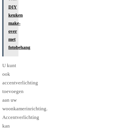
DIY
keuken
make-
over
met
fotobehang
U kunt
ook
accentverlichting
toevoegen
aan uw
woonkamerinrichting.
Accentverlichting
kan