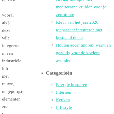
mediterrane kruiden voor je
—
zenruimte
vooral
Kleur van het jaar 2026
als je
toepassen: integreren met
deze
bestaand decor
wilt
Houten accentmuren: warm en
integreren
gezellig voor de koelere
in een
avonden
industriële
loft
Categorieën
met
rauwe,
Energie besparen
ongepolijste
Interieur
elementen
Keuken
zoals
Lifestyle