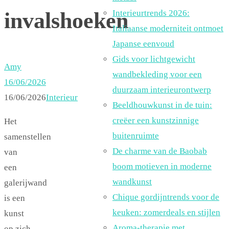
invalshoeken
Interieurtrends 2026:
Italiaanse moderniteit ontmoet
Japanse eenvoud
Gids voor lichtgewicht
Amy
wandbekleding voor een
16/06/2026
duurzaam interieurontwerp
16/06/2026
Interieur
Beeldhouwkunst in de tuin:
creëer een kunstzinnige
Het
buitenruimte
samenstellen
De charme van de Baobab
van
boom motieven in moderne
een
wandkunst
galerijwand
Chique gordijntrends voor de
is een
keuken: zomerdeals en stijlen
kunst
Aroma-therapie met
op zich