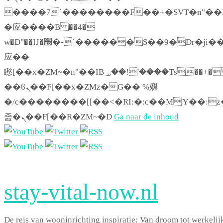
����7`��������F��+�SVT�n"��I
�应����B ��4�
w�D"��IJ�׭�-`������S��9�Dr�ji��EJ߅��gJ�
应��
矁[��x�ZM~�n"��IB؃��!'����Тѕ��+��(m��IK�ʭ�/|
��ϐܢ��F[��x�ZMz�G�� %嬩
�/c��������[[��<�RI:�:c��MΎ��:z
졾�ܢ��F[��R�ZM~�D
Ga naar de inhoud
stay-vital-now.nl
De reis van wooninrichting inspiratie: Van droom tot werkelij