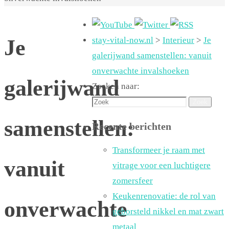
Je
stay-vital-now.nl
>
Interieur
>
Je
galerijwand samenstellen: vanuit
onverwachte invalshoeken
galerijwand
Zoeken naar:
Zoek
samenstellen:
Recente berichten
Transformeer je raam met
vanuit
vitrage voor een luchtigere
zomersfeer
Keukenrenovatie: de rol van
onverwachte
geborsteld nikkel en mat zwart
metaal