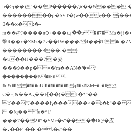
b�>j��)΄��!P�����ԫ��&���;�"k�
��������p�SVT�(w��ę��!j��
��x�;�-
m��@J����nQ+���պ��כ��7�Ma�jf��J��ͱ4j���Ѳ�
撆R��x�ZMz�7v��IW���/d��ٞ�Тז�c�ZM~�ji�� ߒ��sQz�����Ԡ��DW��3�De�n"��M�+/
��������B��:�-
�u��IJ���7j�委
���9��p�=�'m��AN�ޭ�=/
��������B��:�-
�n&������nUf���������q��x�ZM~�
c��
Ϲ�+,&��Ὰܢ��F[��(�1�*"��
ϒ��"J����ԧ�����<�;�b"�� ���"j
,�!q�� қ�*]/
���؝�2��7�SMc�s"���ޭ�DQ/�应
�ܢ��F_��!� :�s"��