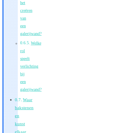
het
creëren
van
een
galerijwand?
Welke
rol
speelt
verlichting
bij
een
galerijwand?
Waar
bakstenen
en
kunst
elkaar