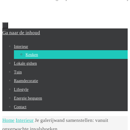
Ga naar de inhoud
Interieur
Keuken
Lokale gidsen
Tuin
Raamdecoratie
Lifestyle
Energie besparen
Contact
Home
Interieur
Je galerijwand samenstellen: vanuit
onverwachte invalshoeken