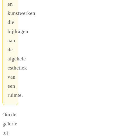
en
kunstwerken
die
bijdragen
aan
de
algehele
esthetiek
van
een
ruimte.
Om de
galerie
tot