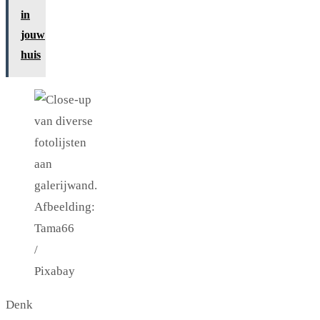
in
jouw
huis
Afbeelding:
Tama66
/
Pixabay
Denk