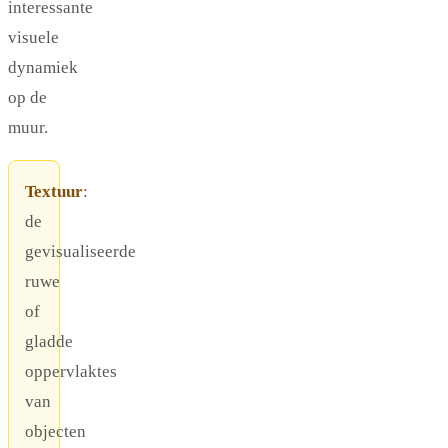
interessante
visuele
dynamiek
op de
muur.
Textuur
:
de
gevisualiseerde
ruwe
of
gladde
oppervlaktes
van
objecten