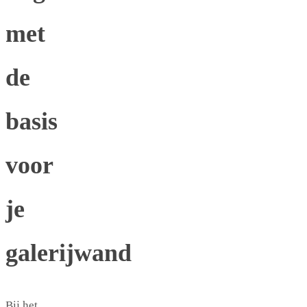
met
de
basis
voor
je
galerijwand
Bij het