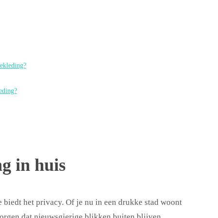
bekleding?
leding?
g in huis
 biedt het privacy. Of je nu in een drukke stad woont
rgen dat nieuwsgierige blikken buiten blijven.