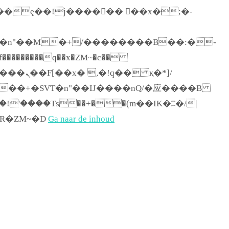
������q��x�ZM~�
c��
[[��<�RI:�:c��MΎ��:z�졾�ܢ��F[��R�ZM~�D
Ga naar de inhoud