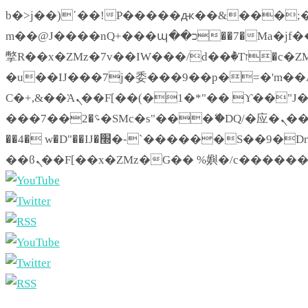
b�>j��)΄��!P�����ԫ��&���;�"k��B�޶�}��������p�SVT�(w��ę��!j�
m��@J����nQ+���պ��כ��7�Ma�jf��J��ͱ4j���Ѳ�
撆R��x�ZMz�7v��IW���/d��ٞ�Тז�c�ZM~�ji�� ߒ��sQz�����Ԡ��DW��3�De�n"��M�+/��������B��:�-
�u��IJ���7j�委���9��p�=�'m��AN�ޭ
Ϲ�+,&��Ὰܢ��F[��(�1�*"�� ϒ��"J����ԧ�����<�;�b"�� ���"j�����ܢ��F[��x� ,�!q�� қ�*]/
���؝�2��7�SMc�s"���ޭ�DQ/�应�ܢ��F_��!� :�s"�� ����7`��������F��+�SVT�n"��IJ����nQ/�应����B
��4� w�D"��IJ�׭�-`������S��9�Dr�ji��EJ߅��gJ�应��矁[��x�ZM~�n"��IB؃��!'����Тѕ��+��(m��IK�ʭ�/|