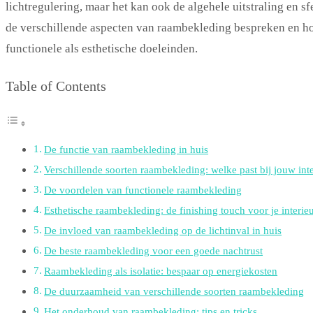
lichtregulering, maar het kan ook de algehele uitstraling en sf
de verschillende aspecten van raambekleding bespreken en ho
functionele als esthetische doeleinden.
Table of Contents
De functie van raambekleding in huis
Verschillende soorten raambekleding: welke past bij jouw int
De voordelen van functionele raambekleding
Esthetische raambekleding: de finishing touch voor je interie
De invloed van raambekleding op de lichtinval in huis
De beste raambekleding voor een goede nachtrust
Raambekleding als isolatie: bespaar op energiekosten
De duurzaamheid van verschillende soorten raambekleding
Het onderhoud van raambekleding: tips en tricks