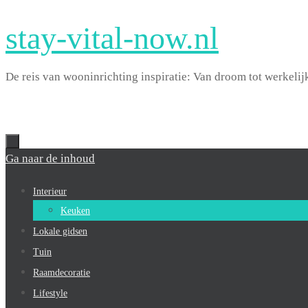
stay-vital-now.nl
De reis van wooninrichting inspiratie: Van droom tot werkelij
Ga naar de inhoud
Interieur
Keuken
Lokale gidsen
Tuin
Raamdecoratie
Lifestyle