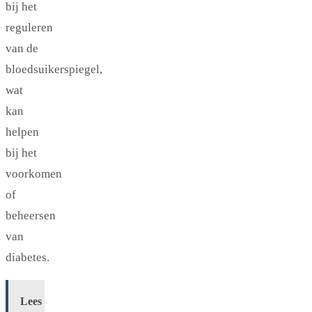
bij het
reguleren
van de
bloedsuikerspiegel,
wat
kan
helpen
bij het
voorkomen
of
beheersen
van
diabetes.
Lees