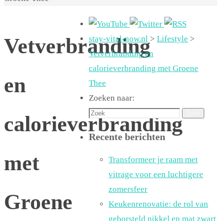
Vetverbranding
stay-vital-now.nl
>
Lifestyle
>
Vetverbranding en
calorieverbranding met Groene
en
Thee
Zoeken naar:
Zoek
calorieverbranding
Recente berichten
met
Transformeer je raam met
vitrage voor een luchtigere
zomersfeer
Groene
Keukenrenovatie: de rol van
geborsteld nikkel en mat zwart