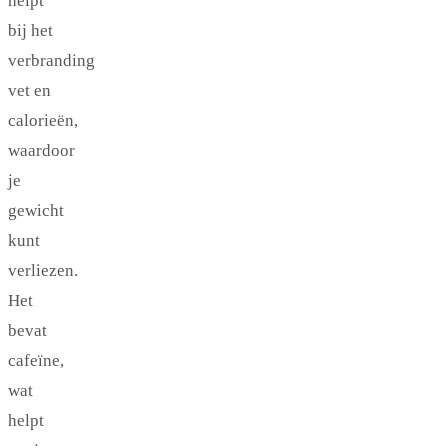
helpt
bij het
verbranding
vet en
calorieën,
waardoor
je
gewicht
kunt
verliezen.
Het
bevat
cafeïne,
wat
helpt