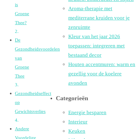
is
Aroma-therapie met
Groene
mediterrane kruiden voor je
Thee?
zenruimte
Kleur van het jaar 2026
De
toepassen: integreren met
Gezondheidsvoordelen
bestaand decor
van
Houten accentmuren: warm en
Groene
gezellig voor de koelere
Thee
avonden
Gezondheidseffect
Categorieën
op
Gewichtsverlies
Energie besparen
Interieur
Andere
Keuken
Voordelige