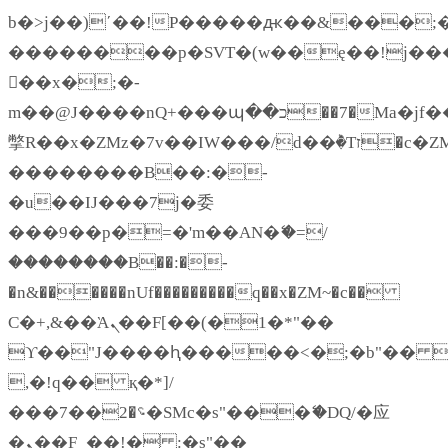
b�>j��)΄��!P�����ԫ��&���;�"k�
��������p�SVT�(w��ę��!j��
��x�;�-
m��@J����nQ+���պ��כ��7�Ma�jf��J��ͱ4j���Ѳ�
撆R��x�ZMz�7v��IW���/d��ٞ�Тז�c�ZM~�ji�� ߒ��sQz�����Ԡ��DW��3�De�n"��M�+/
��������B��:�-
�u��IJ���7j�委
���9��p�=�'m��AN�ޭ�=/
��������B��:�-
�n&������nUf���������q��x�ZM~�
c��
Ϲ�+,&��Ὰܢ��F[��(�1�*"��
ϒ��"J����ԧ�����<�;�b"�� ���"j
,�!q�� қ�*]/
���؝�2��7�SMc�s"���ޭ�DQ/�应
�ܢ��F_��!� :�s"��