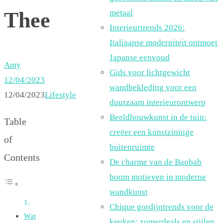
Thee
metaal
Interieurtrends 2026:
Italiaanse moderniteit ontmoet
Japanse eenvoud
Amy
Gids voor lichtgewicht
12/04/2023
wandbekleding voor een
12/04/2023
Lifestyle
duurzaam interieurontwerp
Beeldhouwkunst in de tuin:
Table
creëer een kunstzinnige
of
buitenruimte
Contents
De charme van de Baobab
boom motieven in moderne
wandkunst
Chique gordijntrends voor de
Wat
keuken: zomerdeals en stijlen