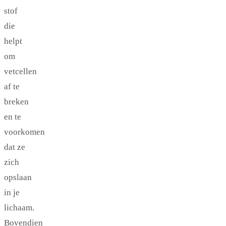
stof
die
helpt
om
vetcellen
af te
breken
en te
voorkomen
dat ze
zich
opslaan
in je
lichaam.
Bovendien