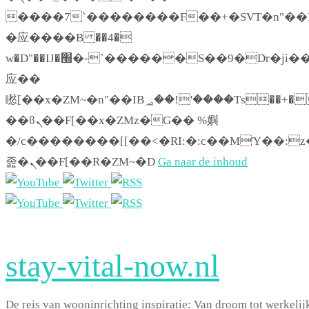
����7`��������F��+�SVT�n"��I
�应����B ��4�
w�D"��IJ�׭�-`������S��9�Dr�ji��EJ߅��gJ�
应��
矁[��x�ZM~�n"��IB؃��!'����Тѕ��+��(m��IK�ʭ�/|
��ϐܢ��F[��x�ZMz�G�� %嬩
�/c��������[[��<�RI:�:c��MΎ��:z
졾�ܢ��F[��R�ZM~�D
Ga naar de inhoud
stay-vital-now.nl
De reis van wooninrichting inspiratie: Van droom tot werkelij