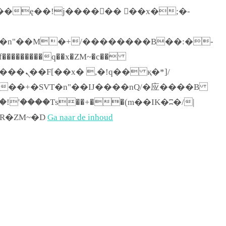
������q��x�ZM~�
c��
[[��<�RI:�:c��MΎ��:z�졾�ܢ��F[��R�ZM~�D
Ga naar de inhoud