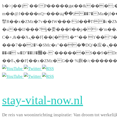
b�>j��)΄��!P�����ԫ��&���;�"k��B�޶�}��������p�SVT�(w��ę��!j�
m��@J����nQ+���պ��כ��7�Ma�jf��J��ͱ4j���Ѳ�
撆R��x�ZMz�7v��IW���/d��ٞ�Тז�c�ZM~�ji�� ߒ��sQz�����Ԡ��DW��3�De�n"��M�+/��������B��:�-
�u��IJ���7j�委���9��p�=�'m��AN�ޭ
Ϲ�+,&��Ὰܢ��F[��(�1�*"�� ϒ��"J����ԧ�����<�;�b"�� ���"j�����ܢ��F[��x� ,�!q�� қ�*]/
���؝�2��7�SMc�s"���ޭ�DQ/�应�ܢ��F_��!� :�s"�� ����7`��������F��+�SVT�n"��IJ����nQ/�应����B
��4� w�D"��IJ�׭�-`������S��9�Dr�ji��EJ߅��gJ�应��矁[��x�ZM~�n"��IB؃��!'����Тѕ��+��(m��IK�ʭ�/|
stay-vital-now.nl
De reis van wooninrichting inspiratie: Van droom tot werkelij