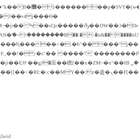
����� ��x�;�-
�=/��������B��:�-�n&������nUf���
��ϐܢ��F[��x�ZMz�G�� %嬩�/c��������
kheid