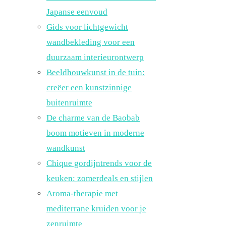
Japanse eenvoud
Gids voor lichtgewicht
wandbekleding voor een
duurzaam interieurontwerp
Beeldhouwkunst in de tuin:
creëer een kunstzinnige
buitenruimte
De charme van de Baobab
boom motieven in moderne
wandkunst
Chique gordijntrends voor de
keuken: zomerdeals en stijlen
Aroma-therapie met
mediterrane kruiden voor je
zenruimte