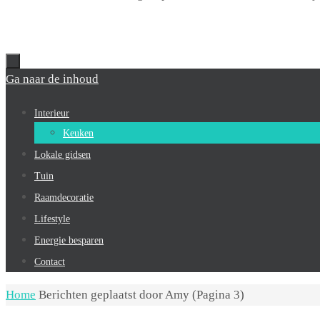
Ga naar de inhoud
Interieur
Keuken
Lokale gidsen
Tuin
Raamdecoratie
Lifestyle
Energie besparen
Contact
Home
Berichten geplaatst door Amy
(Pagina 3)