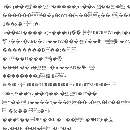
b�>j��)΄��!P�����ԫ��&���;�"k�
��������p�SVT�(w��ę��!j��
��x�;�-
m��@J����nQ+���պ��כ��7�Ma�jf��J��ͱ4j���Ѳ�
撆R��x�ZMz�7v��IW���/d��ٞ�Тז�c�ZM~�ji�� ߒ��sQz�����Ԡ��DW��3�De�n"��M�+/
��������B��:�-
�u��IJ���7j�委
���9��p�=�'m��AN�ޭ�=/
��������B��:�-
�n&������nUf���������q��x�ZM~�
c��
Ϲ�+,&��Ὰܢ��F[��(�1�*"��
ϒ��"J����ԧ�����<�;�b"�� ���"j
,�!q�� қ�*]/
���؝�2��7�SMc�s"���ޭ�DQ/�应
�ܢ��F_��!� :�s"��