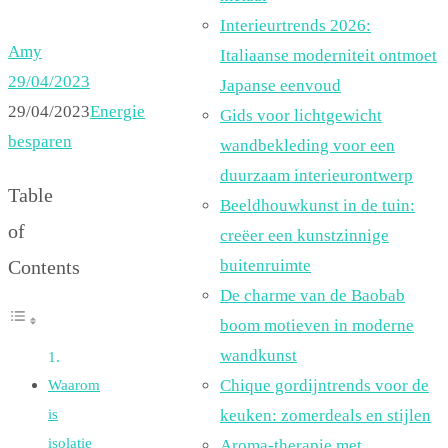
Interieurtrends 2026:
Amy
Italiaanse moderniteit ontmoet
29/04/2023
Japanse eenvoud
29/04/2023
Energie
Gids voor lichtgewicht
besparen
wandbekleding voor een
duurzaam interieurontwerp
Table
Beeldhouwkunst in de tuin:
of
creëer een kunstzinnige
buitenruimte
Contents
De charme van de Baobab
boom motieven in moderne
wandkunst
Waarom
Chique gordijntrends voor de
is
keuken: zomerdeals en stijlen
isolatie
Aroma-therapie met