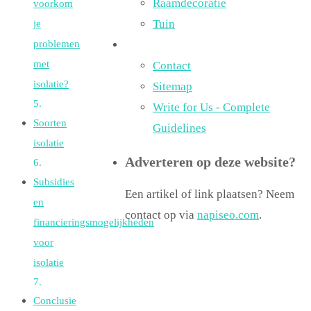
Raamdecoratie
voorkom
je
Tuin
problemen
met
Contact
isolatie?
Sitemap
Write for Us - Complete
Soorten
Guidelines
isolatie
Adverteren op deze website?
Subsidies
Een artikel of link plaatsen? Neem
en
contact op via
napiseo.com
.
financieringsmogelijkheden
voor
isolatie
Conclusie