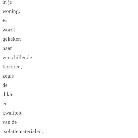
in je
woning.
Er
wordt
gekeken
naar
verschillende
factoren,
zoals
de
dikte
en
kwaliteit
van de
isolatiematerialen,