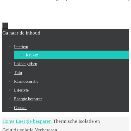
Ga naar de inhoud
Interieur
Keuken
Lokale gidsen
Tuin
Raamdecoratie
Lifestyle
Energie besparen
Contact
Home
Energie besparen
Thermische Isolatie en
Geluidsisolatie Verbeteren