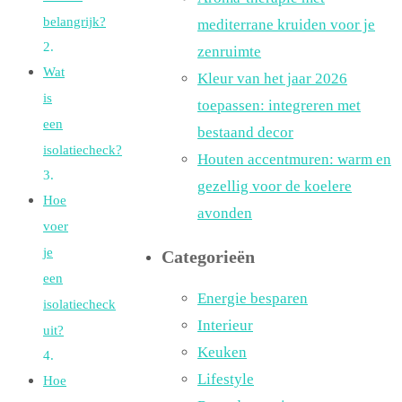
belangrijk?
mediterrane kruiden voor je
zenruimte
Wat
Kleur van het jaar 2026
is
toepassen: integreren met
een
bestaand decor
isolatiecheck?
Houten accentmuren: warm en
gezellig voor de koelere
Hoe
avonden
voer
je
Categorieën
een
Energie besparen
isolatiecheck
Interieur
uit?
Keuken
Lifestyle
Hoe