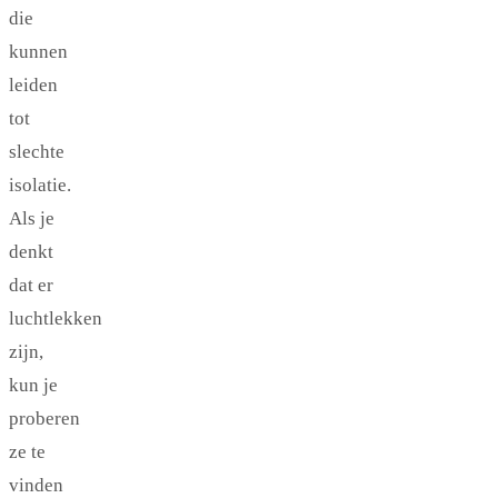
die
kunnen
leiden
tot
slechte
isolatie.
Als je
denkt
dat er
luchtlekken
zijn,
kun je
proberen
ze te
vinden