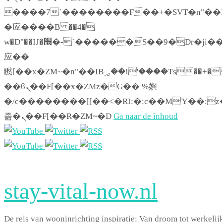
����7`��������F��+�SVT�n"��I
�应����B ��4�
w�D"��IJ�׭�-`������S��9�Dr�ji��EJ߅��gJ�
应��
矁[��x�ZM~�n"��IB؃��!'����Тѕ��+��(m��IK�ʭ�/|
��ϐܢ��F[��x�ZMz�G�� %嬩
�/c��������[[��<�RI:�:c��MΎ��:z
졾�ܢ��F[��R�ZM~�D
Ga naar de inhoud
stay-vital-now.nl
De reis van wooninrichting inspiratie: Van droom tot werkelij