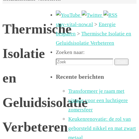
Thermische
stay-vital-now.nl
>
Energie
besparen
>
Thermische Isolatie en
Geluidsisolatie Verbeteren
Isolatie
Zoeken naar:
Zoek
en
Recente berichten
Transformeer je raam met
Geluidsisolatie
vitrage voor een luchtigere
zomersfeer
Keukenrenovatie: de rol van
Verbeteren
geborsteld nikkel en mat zwart
metaal