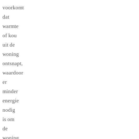
voorkomt
dat
warmte
of kou
uit de
woning
ontsnapt,
waardoor
er
minder
energie
nodig
is om
de
woning