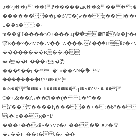
b�>j��)΄��!P�����ԫ��&���;�"k�
��������p�SVT�(w��ę��!j��
��x�;�-
m��@J����nQ+���պ��כ��7�Ma�jf��J��ͱ4j���Ѳ�
撆R��x�ZMz�7v��IW���/d��ٞ�Тז�c�ZM~�ji�� ߒ��sQz�����Ԡ��DW��3�De�n"��M�+/
��������B��:�-
�u��IJ���7j�委
���9��p�=�'m��AN�ޭ�=/
��������B��:�-
�n&������nUf���������q��x�ZM~�
c��
Ϲ�+,&��Ὰܢ��F[��(�1�*"��
ϒ��"J����ԧ�����<�;�b"�� ���"j
,�!q�� қ�*]/
���؝�2��7�SMc�s"���ޭ�DQ/�应
�ܢ��F_��!� :�s"��