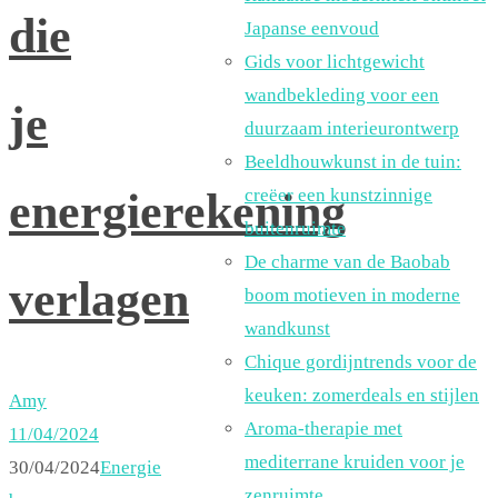
die
Japanse eenvoud
Gids voor lichtgewicht
wandbekleding voor een
je
duurzaam interieurontwerp
Beeldhouwkunst in de tuin:
creëer een kunstzinnige
energierekening
buitenruimte
De charme van de Baobab
verlagen
boom motieven in moderne
wandkunst
Chique gordijntrends voor de
keuken: zomerdeals en stijlen
Amy
Aroma-therapie met
11/04/2024
mediterrane kruiden voor je
30/04/2024
Energie
zenruimte