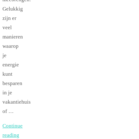
Gelukkig
zijn er
veel
manieren
waarop
je
energie
kunt
besparen
in je
vakantiehuis
of …
Continue
reading