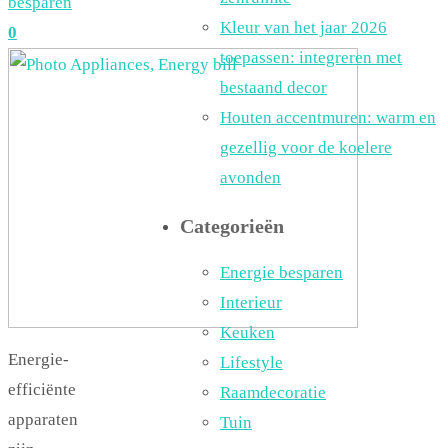
besparen
Kleur van het jaar 2026
0
toepassen: integreren met
bestaand decor
Houten accentmuren: warm en
gezellig voor de koelere
avonden
Categorieën
Energie besparen
Interieur
Keuken
Energie-
Lifestyle
efficiënte
Raamdecoratie
apparaten
Tuin