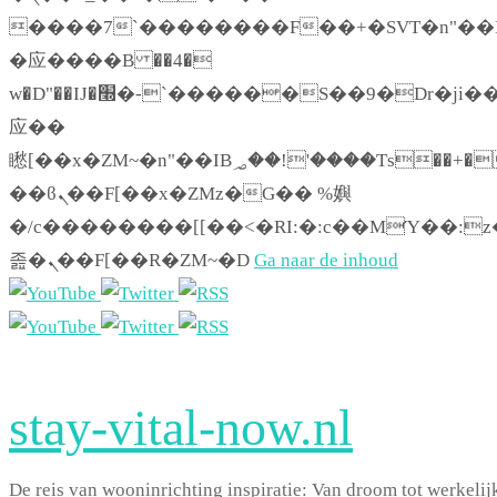
����7`��������F��+�SVT�n"��I
�应����B ��4�
w�D"��IJ�׭�-`������S��9�Dr�ji��EJ߅��gJ�
应��
矁[��x�ZM~�n"��IB؃��!'����Тѕ��+��(m��IK�ʭ�/|
��ϐܢ��F[��x�ZMz�G�� %嬩
�/c��������[[��<�RI:�:c��MΎ��:z
졾�ܢ��F[��R�ZM~�D
Ga naar de inhoud
stay-vital-now.nl
De reis van wooninrichting inspiratie: Van droom tot werkelij