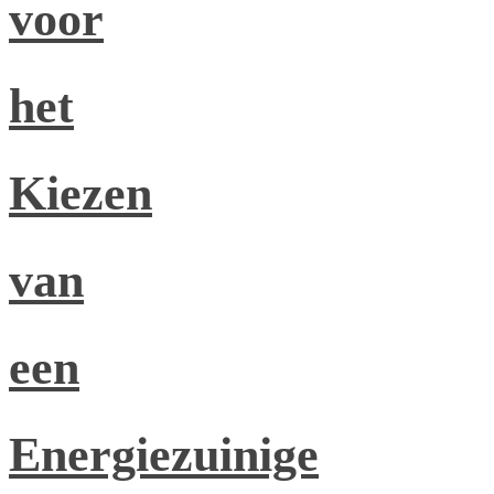
voor
het
Kiezen
van
een
Energiezuinige