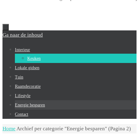
Ga naar de inhoud
Interieur
Keuken
Lokale gidsen
Tuin
Raamdecoratie
Lifestyle
Energie besparen
Contact
Home
Archief per categorie "Energie besparen"
(Pagina 2)