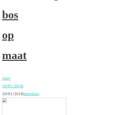
bos
op
maat
Amy
10/01/2018
10/01/2018
Interieur