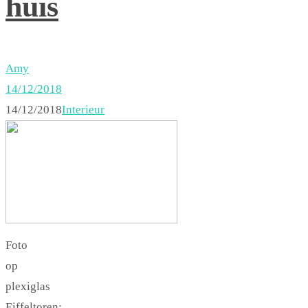
huis
Amy
14/12/2018
14/12/2018
Interieur
Foto
op
plexiglas
Eiffeltoren: