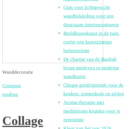
Gids voor lichtgewicht
wandbekleding voor een
duurzaam interieurontwerp
Beeldhouwkunst in de tuin:
creëer een kunstzinnige
buitenruimte
De charme van de Baobab
boom motieven in moderne
Wanddecoratie
wandkunst
Chique gordijntrends voor de
Continue
keuken: zomerdeals en stijlen
reading
Aroma-therapie met
mediterrane kruiden voor je
Collage
zenruimte
Kleur van het jaar 2026