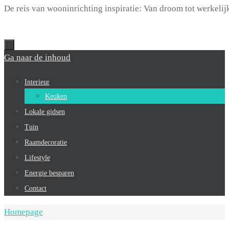
De reis van wooninrichting inspiratie: Van droom tot werkelij
Ga naar de inhoud
Interieur
Keuken
Lokale gidsen
Tuin
Raamdecoratie
Lifestyle
Energie besparen
Contact
Homepage