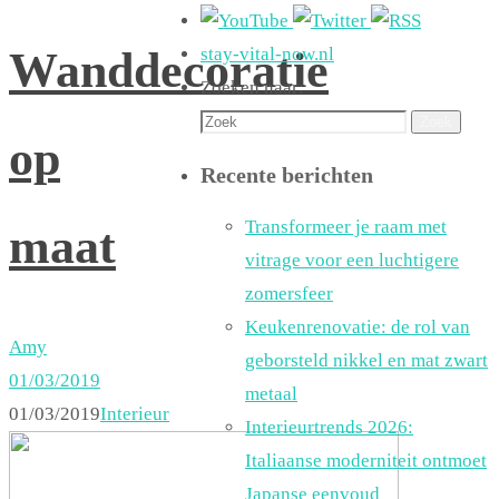
Wanddecoratie
stay-vital-now.nl
Zoeken naar:
Zoek
op
Recente berichten
Transformeer je raam met
maat
vitrage voor een luchtigere
zomersfeer
Keukenrenovatie: de rol van
Amy
geborsteld nikkel en mat zwart
01/03/2019
metaal
01/03/2019
Interieur
Interieurtrends 2026:
Italiaanse moderniteit ontmoet
Japanse eenvoud