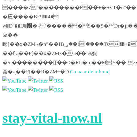
����7`��������F��+�SVT�n"��I
�应����B ��4�
w�D"��IJ�׭�-`������S��9�Dr�ji��EJ߅��gJ�
应��
矁[��x�ZM~�n"��IB؃��!'����Тѕ��+��(m��IK�ʭ�/|
��ϐܢ��F[��x�ZMz�G�� %嬩
�/c��������[[��<�RI:�:c��MΎ��:z
졾�ܢ��F[��R�ZM~�D
Ga naar de inhoud
stay-vital-now.nl