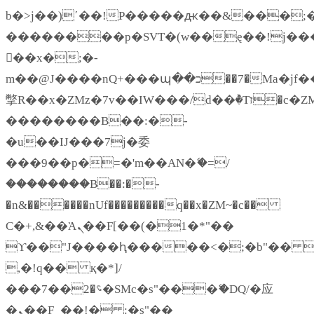
b�>j��)΄��!P�����ԫ��&���;�"k�
��������p�SVT�(w��ę��!j��
��x�;�-
m��@J����nQ+���պ��כ��7�Ma�jf��J��ͱ4j���Ѳ�
撆R��x�ZMz�7v��IW���/d��ٞ�Тז�c�ZM~�ji�� ߒ��sQz�����Ԡ��DW��3�De�n"��M�+/
��������B��:�-
�u��IJ���7j�委
���9��p�=�'m��AN�ޭ�=/
��������B��:�-
�n&������nUf���������q��x�ZM~�
c��
Ϲ�+,&��Ὰܢ��F[��(�1�*"��
ϒ��"J����ԧ�����<�;�b"�� ���"j
,�!q�� қ�*]/
���؝�2��7�SMc�s"���ޭ�DQ/�应
�ܢ��F_��!� :�s"��